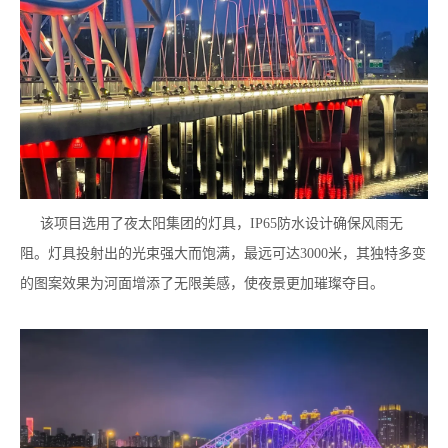
该项目选用了夜太阳集团的灯具，IP65防水设计确保风雨无
阻。灯具投射出的光束强大而饱满，最远可达3000米，其独特多变
的图案效果为河面增添了无限美感，使夜景更加璀璨夺目。