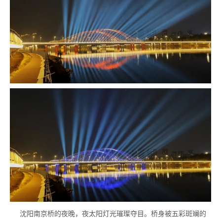
沈阳南京桥的夜晚，夜太阳灯光璀璨夺目。桥身被五彩斑斓的