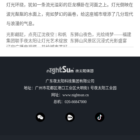
灯光环绕，犹如一条流光溢彩的巨龙横卧在河面之上。灯光倒映在
波光粼粼的水面上，宛如梦幻的画卷，给这座城市增添了几分现代
与浪漫的气息。
光影翩跹，点亮辽沈夜空 | 和帆
东狮山夜色，光绘绮梦——福建
集团联手夜太阳让灯光艺术绽放
东狮山风景区沉浸式光影盛宴
辽宁广播电视塔，共绘城市美好
图景！
广东夜太阳科技集团有限公司
地址：广州市花都区港口工业区大明街1 号夜太阳工业园
网址：
www.nightsun.cn
总机：
020-66847000