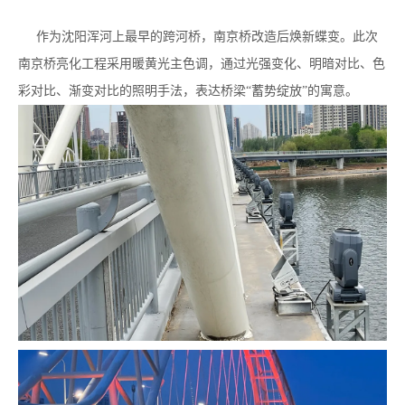
作为沈阳浑河上最早的跨河桥，南京桥改造后焕新蝶变。此次
南京桥亮化工程采用暖黄光主色调，通过光强变化、明暗对比、色
彩对比、渐变对比的照明手法，表达桥梁“蓄势绽放”的寓意。