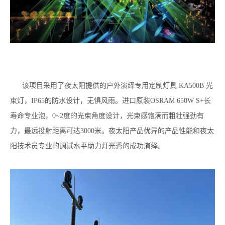
该项目采用了夜太阳提供的户外演绎专用定制灯具 KA500B 光
束灯，IP65的防水设计，无惧风雨。进口原装OSRAM 650W S+长
寿命专业泡，0~2度的光束角度设计，光束感饱满而粗壮强劲有
力，最远投射距离可达3000米。夜太阳产品优异的产品性能和夜太
阳技术员专业的调试水平助力灯光秀的成功演绎。