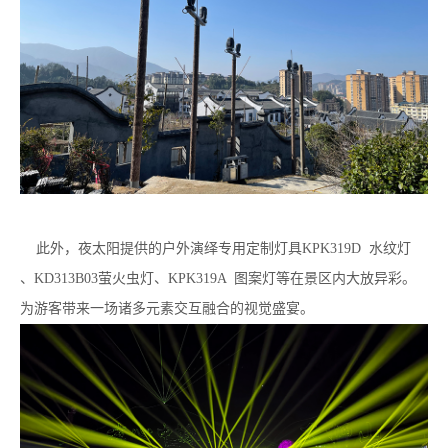
此外，夜太阳提供的户外演绎专用定制灯具KPK319D 水纹灯
、KD313B03萤火虫灯、KPK319A 图案灯等在景区内大放异彩。
为游客带来一场诸多元素交互融合的视觉盛宴。