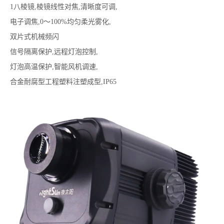
1八棱镜,棱镜线性对焦,清晰度可调,
电子调焦,0～100%均匀柔光雾化,
双片式机械频闪
信号隔离保护,远程灯泡控制,
灯泡高温保护,智能风机调速,
合金耐腐型工程塑料注塑成型,IP65