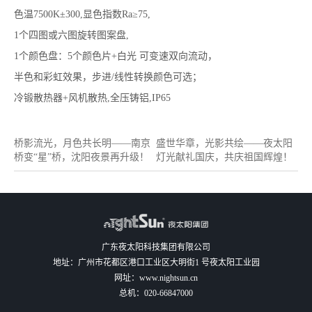
色温7500K±300,显色指数Ra≥75,
1个四图或六图旋转图案盘,
1个颜色盘：5个颜色片+白光 可变速双向流动，
半色和彩虹效果，步进/线性转换颜色可选；
冷锻散热器+风机散热,全压铸铝,IP65
桥影流光，月色共长明——南京
盛世华章，光影共绘——夜太阳
桥变“星”桥，沈阳夜景再升级！
灯光献礼国庆，共庆祖国辉煌！
广东夜太阳科技集团有限公司
地址：广州市花都区港口工业区大明街1 号夜太阳工业园
网址：
www.nightsun.cn
总机：
020-66847000