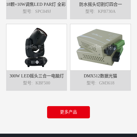
防水摇头切割灯四合一
型号:
SPC049J
型号:
KPB730A
300W LED摇头三合一电脑灯
DMX512数据光猫
型号:
KBF500
型号:
GM3618
更多产品