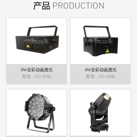
6W全彩动画激光
4W全彩动画激光
型号:
GD 201K
型号:
GD 200K