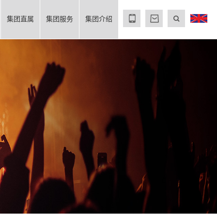
集团直属
集团服务
集团介绍