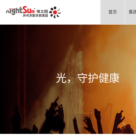
首页
集
光，守护健康