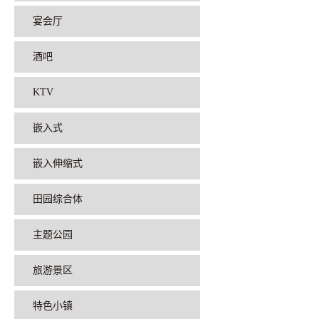
宴会厅
酒吧
KTV
嵌入式
嵌入伸缩式
田园综合体
主题公园
旅游景区
特色小镇