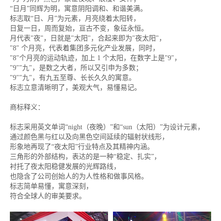
“日月”同辉为明，寓意阴阳调和、和谐美满。
标志取“日、月”为元素，月亮绕着太阳转，
日复一日，周而复始，亘古不变，象征永恒。
月代表"夜"，日就是"太阳"，合起来即为"夜太阳"，
"8" 个月亮，代表着集团多元化产业发展，同时，
"8"个月亮的运动轨迹，加上 1 个太阳，在数字上是"9"，
"9""九"，是数之大者，所以又引申为多数；
"9""九"，有九五至尊、长长久久的寓意。
标志立意清晰明了，美观大气，易懂易记。
商标释义：
标志采用英文单词“night（夜晚）”和“sun（太阳）”为设计元素，
通过颜色黑与红以及向黑色空间延续的辐射状线形，
形象地再现了“夜太阳”行业特点及其精神内涵。
三角形的外部结构，表达的是一种“稳定、扎实”，
衬托了夜太阳稳健发展的光辉路线，
也隐含了公司创始人的为人性格和做事风格。
标志简单易懂，寓意深刻，
符合全球人的审美要求。