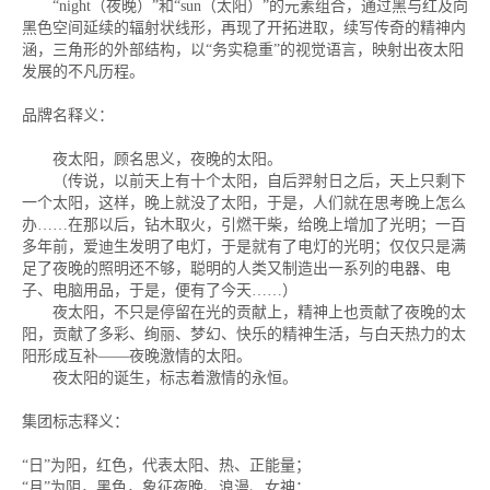
“night（夜晚）”和“sun（太阳）”的元素组合，通过黑与红及向
黑色空间延续的辐射状线形，再现了开拓进取，续写传奇的精神内
涵，三角形的外部结构，以“务实稳重”的视觉语言，映射出夜太阳
发展的不凡历程。
品牌名释义：
夜太阳，顾名思义，夜晚的太阳。
（传说，以前天上有十个太阳，自后羿射日之后，天上只剩下
一个太阳，这样，晚上就没了太阳，于是，人们就在思考晚上怎么
办……在那以后，钻木取火，引燃干柴，给晚上增加了光明；一百
多年前，爱迪生发明了电灯，于是就有了电灯的光明；仅仅只是满
足了夜晚的照明还不够，聪明的人类又制造出一系列的电器、电
子、电脑用品，于是，便有了今天……）
夜太阳，不只是停留在光的贡献上，精神上也贡献了夜晚的太
阳，贡献了多彩、绚丽、梦幻、快乐的精神生活，与白天热力的太
阳形成互补——夜晚激情的太阳。
夜太阳的诞生，标志着激情的永恒。
集团标志释义：
“日”为阳，红色，代表太阳、热、正能量；
“月”为阴，黑色，象征夜晚、浪漫、女神；