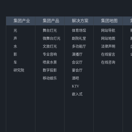
集团产业
集团产品
解决方案
集团地图
光
舞台灯光
体育场馆
网站导航
声
微舞台灯光
剧院礼堂
网站地图
水
文旅灯光
多功能厅
法律声明
影
专业音响
演播厅
在线留言
车
喷泉水景
会议厅
在线咨询
研究院
数字投影
宴会厅
移动娱乐
酒吧
KTV
嵌入式