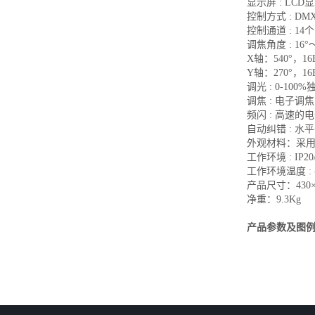
显示屏 : L
控制方式 : DM
控制通道 : 1
调焦角度 : 1
X轴：540°，16
Y轴：270°，16
调光 : 0-10
调焦 : 电子
频闪 : 高速的
自动纠错 : 
外观材料：采
工作环境 : IP
工作环境温度 : -
产品尺寸：
净重：9.3Kg
产品参数及图