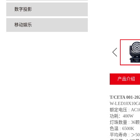
数字投影
移动娱乐
产品介绍
T/CETA 001-
W-LED10X10C4
额定电压 : AC10
功耗：400W
灯珠数量 : 36颗
色温 : 6500K
平均寿命 : ＞50