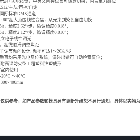
CD显示屏+功能按键，中英文两种语言可随意切换，内置重力感应
X512/主从/声控/自走
4个国际标准DMX通道
6°～ 60°超大范围线性变焦，从光束到染色自由切换
Bit，精度2.62°/步，微调精度0.018°；
Bit，精度2.12°/步，微调精度0.016°；
0%独立电子线性调光
调焦，超微顺滑调整焦距
电子调节频闪设计, 频率可达1～20次/秒
水平垂直均采用光电复位系统，偶碰出错可自动检索复位；
用耐高温防火型工程塑料注塑成形
20/室内使用
20°C ～40°C
430×300×400mm
例仅供参考，如产品参数和模具另有更新升级恕不另行通知，具体以实物