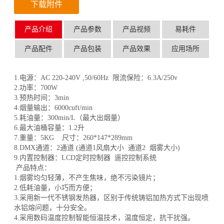
下载附件
产品介绍
产品参数
产品视频
易耗件
产品配件
产品包装
产品效果
应用场所
1.电源：AC 220-240V ,50/60Hz 限流保险：6.3A/250v
2.功率：700W
3.预热时间：3min
4.烟量输出：6000cuft/min
5.耗油量：300min/L（最大出烟量）
6.最大油桶容量：1.2升
7.重量：5KG 尺寸：260*147*289mm
8.DMX通道：2通道 (通道1风扇大小 通道2 烟雾大小)
9.内置控制器：LCD定时控制器 遥控控制系统
产品特点：
1.烟雾均匀轻薄，不产生焦味，绝不污染镜片；
2.低耗油量，小巧而方便；
3.采用新一代不锈钢发热器，区别于传统铸铝加热方式下出现喷
水铝熔问题，十分安全。
4.采用数码温度控制智能恒温技术，温度恒定，抗干扰强。