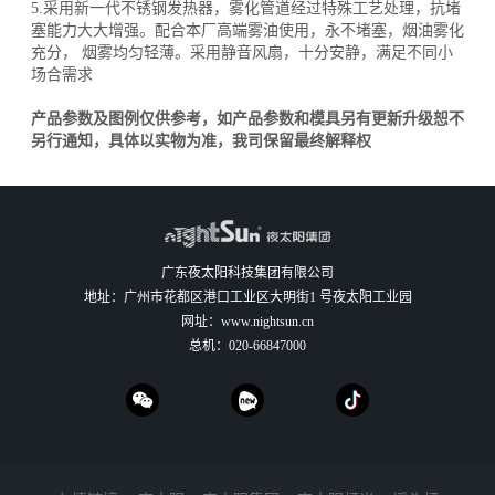
5.采用新一代不锈钢发热器，雾化管道经过特殊工艺处理，抗堵
塞能力大大增强。配合本厂高端雾油使用，永不堵塞，烟油雾化
充分， 烟雾均匀轻薄。采用静音风扇，十分安静，满足不同小
场合需求
产品参数及图例仅供参考，如产品参数和模具另有更新升级恕不
另行通知，具体以实物为准，我司保留最终解释权
广东夜太阳科技集团有限公司
地址：广州市花都区港口工业区大明街1 号夜太阳工业园
网址：
www.nightsun.cn
总机：
020-66847000