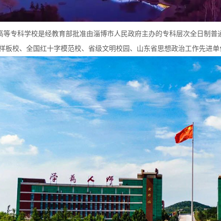
专科学校是经教育部批准由淄博市人民政府主办的专科层次全日制普通高
样板校、全国红十字模范校、省级文明校园、山东省思想政治工作先进单