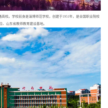
校。学校前身是淄博师范学校，创建于1951年，是全国职业院校
位、山东省教师教育建设基地。