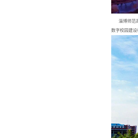
淄博师范高等
数字校园建设