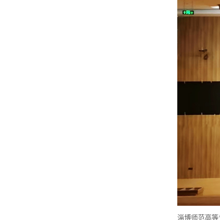
淄博师范高等