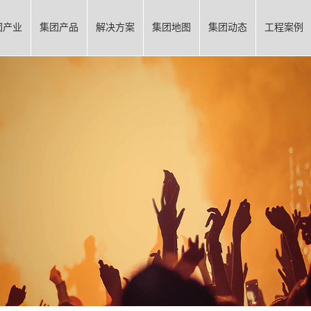
团产业
集团产品
解决方案
集团地图
集团动态
工程案例