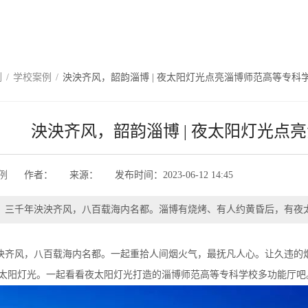
例
/
学校案例
/
泱泱齐风，韶韵淄博 | 夜太阳灯光点亮淄博师范高等专科
泱泱齐风，韶韵淄博 | 夜太阳灯光点
例
作者：
来源：
发布时间：
2023-06-12 14:45
】
三千年泱泱齐风，八百载海内名都。淄博有烧烤、有人约黄昏后，有夜太
风，八百载海内名都。一起重拾人间烟火气，最抚凡人心。让久违的烟
太阳灯光。一起看看夜太阳灯光打造的淄博师范高等专科学校多功能厅吧