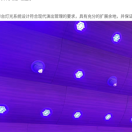
灯光系统设计符合现代演出管理的要求，具有充分的扩展余地，并保证