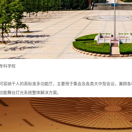
专科学校
纳千人的高标准多功能厅，主要用于集会及各类大中型会议，兼顾各种
功能舞台灯光系统整体解决方案。