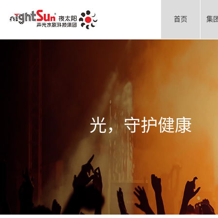
首页
集
光，守护健康