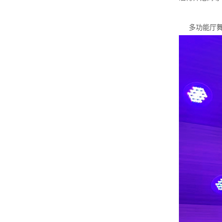
多功能厅舞台