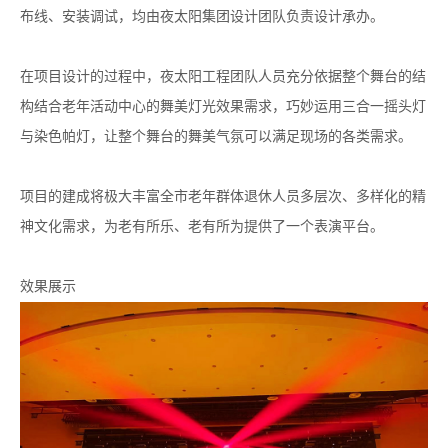
布线、安装调试，均由夜太阳集团设计团队负责设计承办。
在项目设计的过程中，夜太阳工程团队人员充分依据整个舞台的结
构结合老年活动中心的舞美灯光效果需求，巧妙运用三合一摇头灯
与染色帕灯，让整个舞台的舞美气氛可以满足现场的各类需求。
项目的建成将极大丰富全市老年群体退休人员多层次、多样化的精
神文化需求，为老有所乐、老有所为提供了一个表演平台。
效果展示