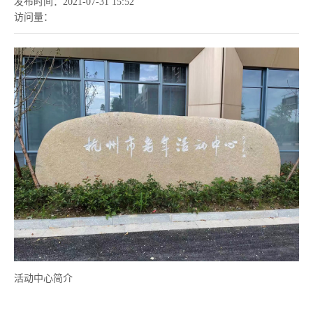
发布时间：
2021-07-31 15:52
访问量：
​活动中心简介