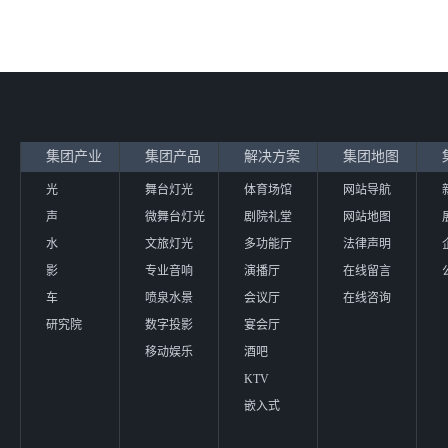
集团产业
集团产品
解决方案
集团地图
光
舞台灯光
体育场馆
网站导航
声
微舞台灯光
剧院礼堂
网站地图
水
文旅灯光
多功能厅
法律声明
影
专业音响
演播厅
在线留言
车
喷泉水景
会议厅
在线咨询
研究院
数字投影
宴会厅
移动娱乐
酒吧
KTV
嵌入式