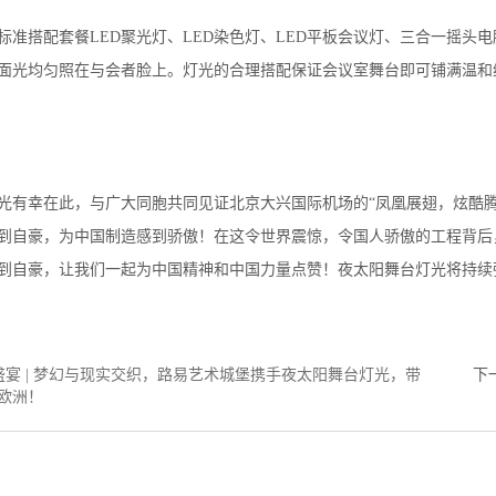
标准搭配套餐LED聚光灯、LED染色灯、LED平板会议灯、三合一摇
面光均匀照在与会者脸上。灯光的合理搭配保证会议室舞台即可铺满温和
光有幸在此，与广大同胞共同见证北京大兴国际机场的“凤凰展翅，炫酷腾
到自豪，为中国制造感到骄傲！在这令世界震惊，令国人骄傲的工程背后
到自豪，让我们一起为中国精神和中国力量点赞！夜太阳舞台灯光将持续
盛宴 | 梦幻与现实交织，路易艺术城堡携手夜太阳舞台灯光，带
下
欧洲！