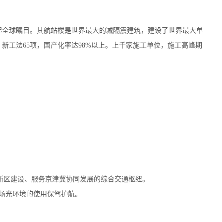
起全球瞩目。其航站楼是世界最大的减隔震建筑，建设了世界最大单
，新工法65项，国产化率达98%以上。上千家施工单位，施工高峰期
安新区建设、服务京津冀协同发展的综合交通枢纽。
场光环境的使用保驾护航。