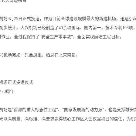
界七大奇迹榜首”
机场9月25日正式投运，作为目前全球建设规模最大的新建机场，迅速引
初步统计，大兴机场已经创造了40余项国际、国内第一，技术专利103项
时作业，全过程保持了“安全生产零事故”，全面实现廉洁工程目标。
兴机场宛如一只金凤凰，栖息在北京南部。
机场正式投运仪式
70周年
机场是“首都的重大标志性工程”、“国家发展新的动力源”，也是支撑雄
光
以高质量、高标准、高要求赢得核心工作区大会议室项目的信任，为机