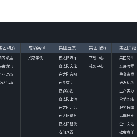
集团动态
成功案例
集团直属
集团服务
集团介绍
新闻聚焦
成功案例
夜太阳汽车
下载中心
集团简介
展会资讯
夜太阳文旅
视频中心
发展历程
企业动态
夜太阳音响
荣誉资质
公益活动
夜星数字
研发创新
夜影影视
生产实力
夜太阳上海
营销网络
夜太阳江苏
服务保障
夜太阳教育
品牌形象
夜太阳租赁
企业文化
名加水景
社会责任