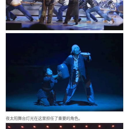
夜太阳舞台灯光在这里担任了重要的角色。