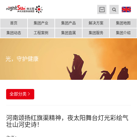
首页
集团产业
集团产品
解决方案
集团地图
集团动态
工程案例
集团直属
集团服务
集团介绍
光，守护健康
全部分类

河南颂扬红旗渠精神，夜太阳舞台灯光彩绘气
壮山河史诗！