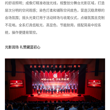
的舒适照明；成像灯精准收拢光线，规整划分舞台光影区域，打造
层次分明的空间观感；染色灯柔和铺陈空间底色，营造沉稳肃穆的
会场氛围；摇头光束灯用于活动转场与收尾仪式，点缀氛围且克制
不花哨。全系灯具低眩光、高显色、节能耐用，搭配简易中控系
统，操作便捷易管控。
光影润场 礼赞藏蓝初心