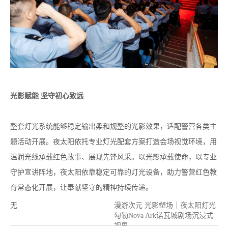
光影赋能 坚守初心致远
整套灯光系统能够稳定输出柔和规整的光影效果，适配警营各类主
题活动开展。夜太阳依托专业灯光配套方案打造会场视觉环境，用
温润光线承载红色故事、展现先锋风采。以光影承载使命，以专业
守护宣讲阵地，夜太阳依靠稳定可靠的灯光设备，助力警营红色教
育常态化开展，让奉献坚守的精神持续传递。
无
漫游次元 光影塑场｜夜太阳灯光
勾勒Nova Ark诺瓦城剧场沉浸式
视界