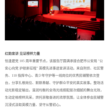
红韵宣讲 见证榜样力量
恰逢建党 105 周年重要节点，该报告厅圆满承接合肥市公安局 “公
安心向党 护航新征程” 英模先进事迹宣讲活动。来自刑侦、社区警
务、110 指挥中心、青少年守护等一线岗位的优秀民辅警依次登
台，分享扎根岗位、默默奉献、守护群众平安的真实故事。整场活
动光影稳定输出，温润均衡的全场光线搭配层次细腻的舞台光效，
生动定格榜样风采，烘托崇敬奋进的浓厚氛围，让全体参会民辅警
沉浸式汲取英模力量、坚守从警初心。