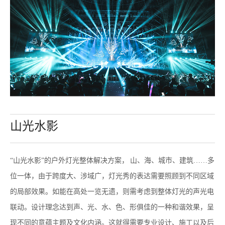
山光水影
分类：
嵌入伸缩式
作者：
“山光水影”的户外灯光整体解决方案，
山、海、城市、建筑……多
来源：
位一体，由于跨度大、涉域广，灯光秀的表达需要照顾到不同区域
发布时间：
2020-04-10 17:31
的局部效果。如能在高处一览无遗，则需考虑到整体灯光的声光电
访问量：
联动。设计理念达到声、光、水、色、形俱佳的一种和谐效果，呈
现不同的意蕴主题及文化内涵。这就得需要专业设计、施工以及后