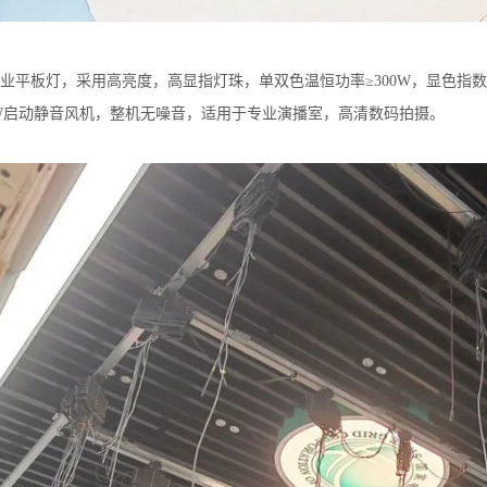
A专业平板灯，采用高亮度，高显指灯珠，单双色温恒功率≥300W，显色指数
0W启动静音风机，整机无噪音，适用于专业演播室，高清数码拍摄。