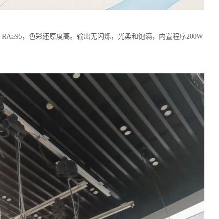
 RA≥95，色彩还原度高。输出无闪烁，光柔和饱满，内置程序200W