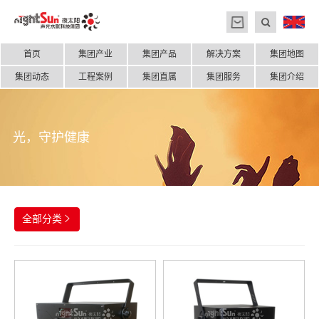
首页
集团产业
集团产品
解决方案
集团地图
集团动态
工程案例
集团直属
集团服务
集团介绍
光，守护健康
全部分类
