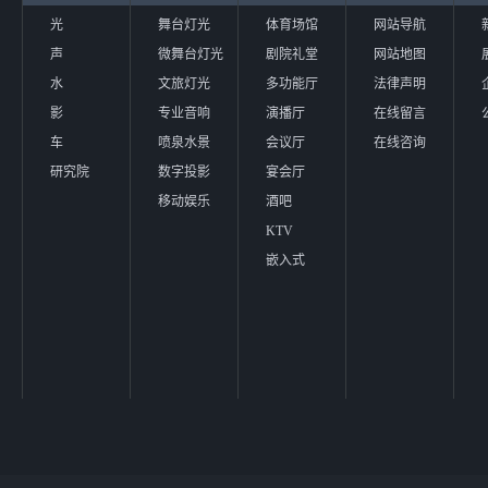
光
舞台灯光
体育场馆
网站导航
声
微舞台灯光
剧院礼堂
网站地图
水
文旅灯光
多功能厅
法律声明
影
专业音响
演播厅
在线留言
车
喷泉水景
会议厅
在线咨询
研究院
数字投影
宴会厅
移动娱乐
酒吧
KTV
嵌入式