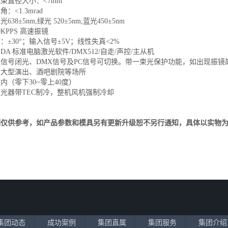
束直径大小：<7mm
：<1.3mrad
8±5nm,绿光 520±5nm,蓝光450±5nm
KPPS 高速振镜
±30°；输入信号±5V；线性失真<2%
DA 标准电脑激光软件/DMX512/自走/声控/主从机
信号闭光、DMX信号及PC信号可切换。带一束光保护功能，如出现振镜
中大型演出、酒吧剧院等场所
内（零下30~零上40度）
光器带TEC制冷，整机风机强制冷却
例仅供参考，如产品参数和模具另有更新升级恕不另行通知，具体以实物
集团动态
成功案例
集团直属
集团服务
集团介绍