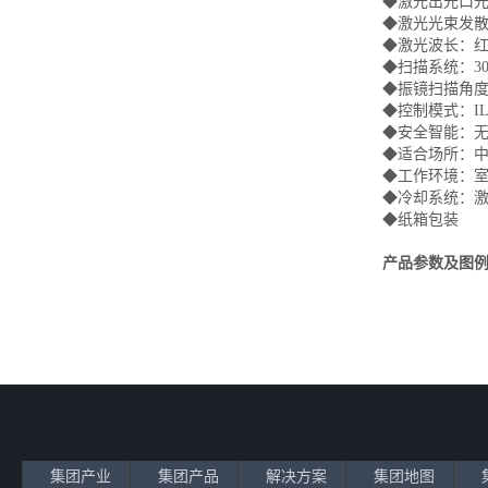
◆激光出光口光
◆激光光束发散角
◆激光波长：红光63
◆扫描系统：30
◆振镜扫描角度：
◆控制模式：IL
◆安全智能：无
◆适合场所：
◆工作环境：室
◆冷却系统：激
◆纸箱包装
产品参数及图
集团产业
集团产品
解决方案
集团地图