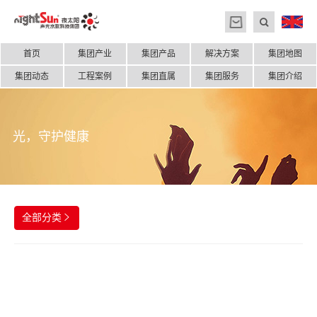
首页
集团产业
集团产品
解决方案
集团地图
集团动态
工程案例
集团直属
集团服务
集团介绍
光，守护健康
全部分类
