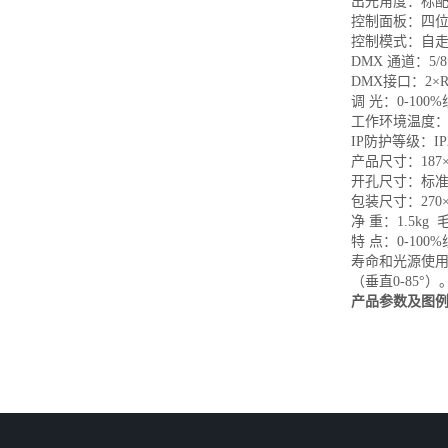
出光角度：标配4
控制面板：四位
控制模式：自走
DMX 通道：5/
DMX接口：2×
调 光：0-10
工作环境温度：
IP防护等级：I
产品尺寸：187×1
开孔尺寸：标准2
包装尺寸：270×2
净 重：1.5kg 毛
特 点：0-1
寿命和光源使用
（垂直0-85°）
产品参数及图