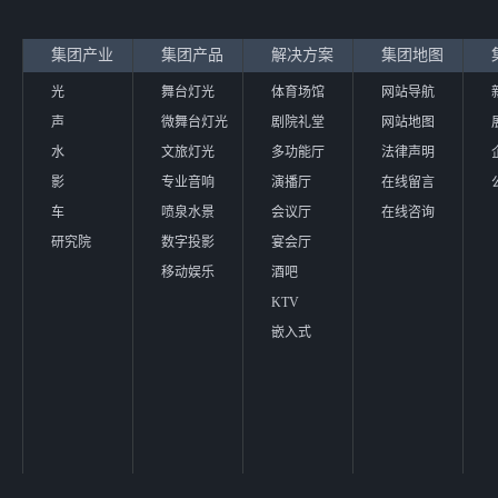
集团产业
集团产品
解决方案
集团地图
光
舞台灯光
体育场馆
网站导航
声
微舞台灯光
剧院礼堂
网站地图
水
文旅灯光
多功能厅
法律声明
影
专业音响
演播厅
在线留言
车
喷泉水景
会议厅
在线咨询
研究院
数字投影
宴会厅
移动娱乐
酒吧
KTV
嵌入式