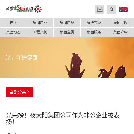
首页
集团产业
集团产品
解决方案
集团地图
集团动态
工程案例
集团直属
集团服务
集团介绍
光，守护健康
全部分类

光荣榜！夜太阳集团公司作为非公企业被表
扬！