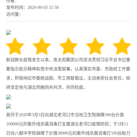
作者：
发布时间：
2020-09-03 15:50
访问量：
新冠肺炎疫情发生以来，夜太阳集团公司坚决贯彻习近平总书记重
要指示批示精神和党中央决策部署，认真落实市委、市政府工作要
求，积极响应市委统战部、市工商联倡议，主动承担社会责任，始
终坚定地与湖北同胞同舟共济、共同抗疫。
我司于2020年3月3日向湖北老河口市当地卫生院捐赠300台价值
100000元的紫外线杀菌消毒灯支援湖北老河口疫情防控；于3月12
日向八都中学校捐赠了价值30000元的紫外线杀菌消毒灯100台助力