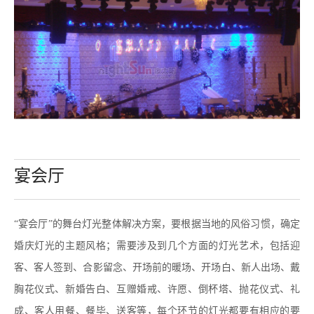
宴会厅
分类：
宴会厅
作者：
“宴会厅”的舞台灯光整体解决方案，要根据当地的风俗习惯，确定
来源：
婚庆灯光的主题风格；需要涉及到几个方面的灯光艺术，包括迎
发布时间：
2020-05-12 09:35
客、客人签到、合影留念、开场前的暖场、开场白、新人出场、戴
访问量：
胸花仪式、新婚告白、互赠婚戒、许愿、倒杯塔、抛花仪式、礼
成、客人用餐、餐毕、送客等，每个环节的灯光都要有相应的要